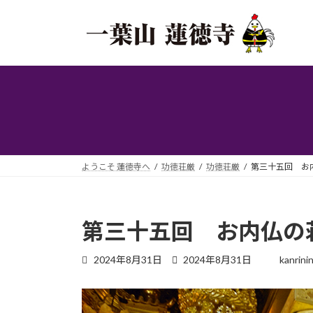
コ
ナ
ン
ビ
テ
ゲ
ン
ー
ツ
シ
へ
ョ
ス
ン
キ
に
ッ
移
プ
動
ようこそ 蓮徳寺へ
功徳荘厳
功徳荘厳
第三十五回 お
第三十五回 お内仏の
最
2024年8月31日
2024年8月31日
kanrini
終
更
新