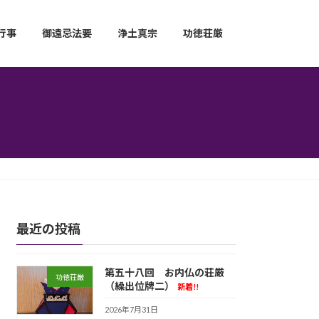
行事
御遠忌法要
浄土真宗
功徳荘厳
最近の投稿
第五十八回 お内仏の荘厳
功徳荘厳
（繰出位牌二）
新着!!
2026年7月31日