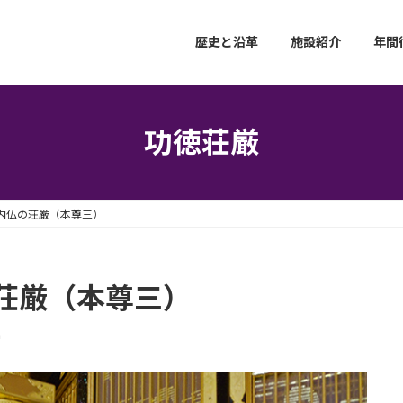
歴史と沿革
施設紹介
年間
功徳荘厳
内仏の荘厳（本尊三）
荘厳（本尊三）
n