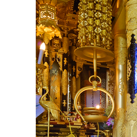
日
時
: