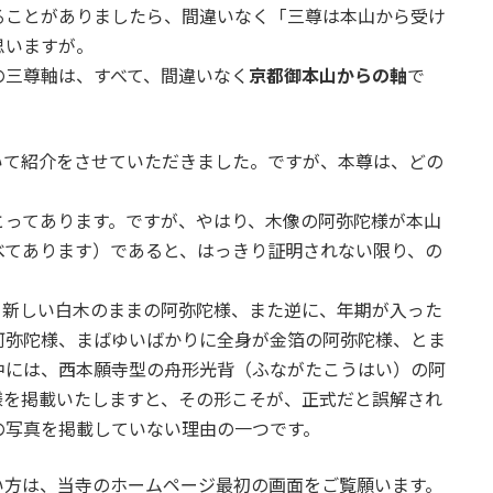
ることがありましたら、間違いなく「三尊は本山から受け
思いますが。
の三尊軸は、すべて、間違いなく
京都御本山からの軸
で
いて紹介をさせていただきました。ですが、本尊は、どの
とってあります。ですが、やはり、木像の阿弥陀様が本山
べてあります）であると、はっきり証明されない限り、の
、新しい白木のままの阿弥陀様、また逆に、年期が入った
阿弥陀様、まばゆいばかりに全身が金箔の阿弥陀様、とま
中には、西本願寺型の舟形光背（ふながたこうはい）の阿
様を掲載いたしますと、その形こそが、正式だと誤解され
の写真を掲載していない理由の一つです。
い方は、当寺のホームページ最初の画面をご覧願います。