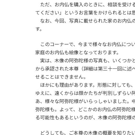
ただ、お内仏を購入のときに、相談を受け
てください」というお言葉をかけられるとは
なお、今回、写真に載せられた家のお内仏
す。
このコーナーで、今まで様々なお内仏につ
家庭のお内仏も絵像となっております。
実は、木像の阿弥陀様の写真も、いくつか
から承認された本尊（詳細は第三十一回に述
せることはできません。
ほかにも理由があります。形態に対しても
ゆえに、遠くからは顔かたちが判別しずらい
あ、様々な阿弥陀様がいらっしゃいました。
弥陀様も。よって、どこかのお内仏の阿弥陀
る可能性もあるというのが、木像の阿弥陀様
どうしても、ご本尊の木像の概要を知りた