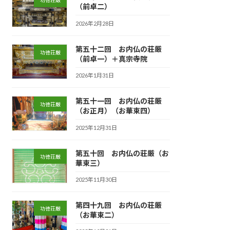
功徳荘厳
（前卓二）
2026年2月28日
第五十二回 お内仏の荘厳
功徳荘厳
（前卓一）＋真宗寺院
2026年1月31日
第五十一回 お内仏の荘厳
功徳荘厳
（お正月）（お華束四）
2025年12月31日
第五十回 お内仏の荘厳（お
功徳荘厳
華束三）
2025年11月30日
第四十九回 お内仏の荘厳
功徳荘厳
（お華束二）