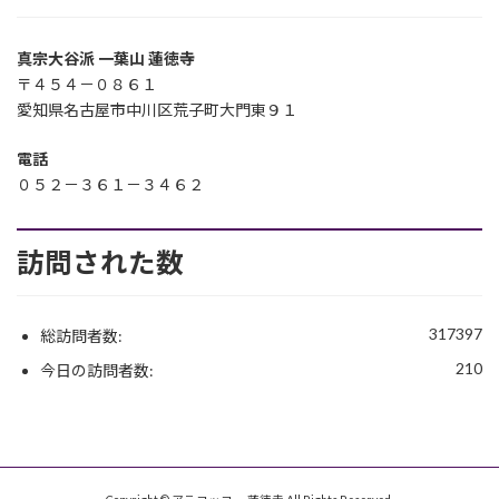
真宗大谷派 一葉山 蓮徳寺
〒４５４－０８６１
愛知県名古屋市中川区荒子町大門東９１
電話
０５２－３６１－３４６２
訪問された数
317397
総訪問者数:
210
今日の訪問者数: