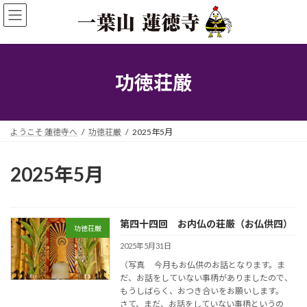
コ
ナ
ン
ビ
テ
ゲ
ン
ー
ツ
シ
へ
ョ
功徳荘厳
ス
ン
キ
に
ッ
移
プ
動
ようこそ 蓮徳寺へ
功徳荘厳
2025年5月
2025年5月
第四十四回 お内仏の荘厳（お仏供四）
功徳荘厳
2025年5月31日
（写真 今月もお仏供のお話となります。ま
だ、お話をしていない事柄がありましたので、
もうしばらく、おつき合いをお願いします。
さて、まだ、お話をしていない事柄というの