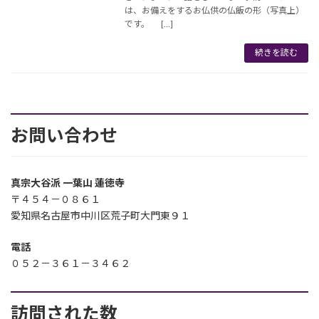
は、お備えをするお仏供の仏飯の形（写真上）
です。 […]
続きを読む
お問い合わせ
真宗大谷派 一葉山 蓮徳寺
〒４５４－０８６１
愛知県名古屋市中川区荒子町大門東９１
電話
０５２－３６１－３４６２
訪問された数