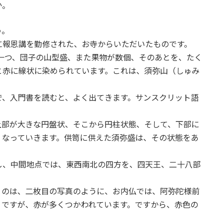
か。
う。
に報恩講を勤修された、お寺からいただいたものです。
一つ、団子の山型盛、また果物が数個、そのあとを、たく
と赤に線状に染められています。これは、須弥山（しゅみ
で、入門書を読むと、よく出てきます。サンスクリット語
上部が大きな円盤状、そこから円柱状態、そして、下部に
くなっていきます。供笥に供えた須弥盛は、その状態をあ
し、中間地点では、東西南北の四方を、四天王、二十八部
うのは、二枚目の写真のように、お内仏では、阿弥陀様前
りですが、赤が多くつかわれています。ですから、赤色の