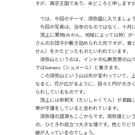
すが、真宗王国であり、米どころと申します
では、今回のテーマ、須弥盛に入りましょ
今回の写真は、当寺のものではなく、十月
頂上に果物(みかん、地域によっては柿）が
さんのお団子が敷き詰められた形ですが、青
せん）をかたどったものといわれています。
須弥山というのは、インドの仏教思想の山
ではSumeru（シュメール）と書きます。
この須弥山という山は形が変わっていて、
なると、花が広がるように、段々と円が大き
らわしているものです。
頂上には帝釈天（たいしゃくてん）が君臨
衆が守護をしていると言われています。
須弥壇の語源もここからです。須弥壇とい
の、ひときわ目立つ大きな壇です。色とりど
線が入っているのでしょう。