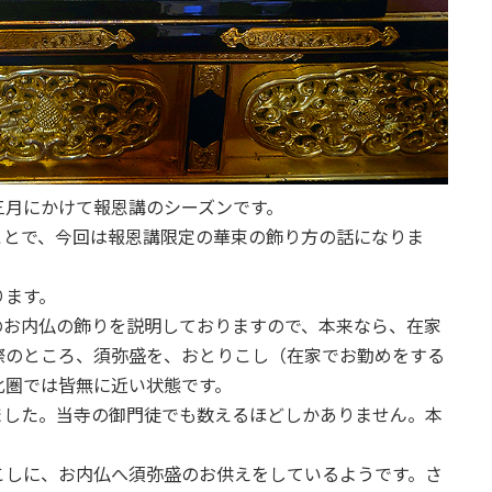
三月にかけて報恩講のシーズンです。
ことで、今回は報恩講限定の華束の飾り方の話になりま
ります。
のお内仏の飾りを説明しておりますので、本来なら、在家
際のところ、須弥盛を、おとりこし（在家でお勤めをする
化圏では皆無に近い状態です。
ました。当寺の御門徒でも数えるほどしかありません。本
。
こしに、お内仏へ須弥盛のお供えをしているようです。さ