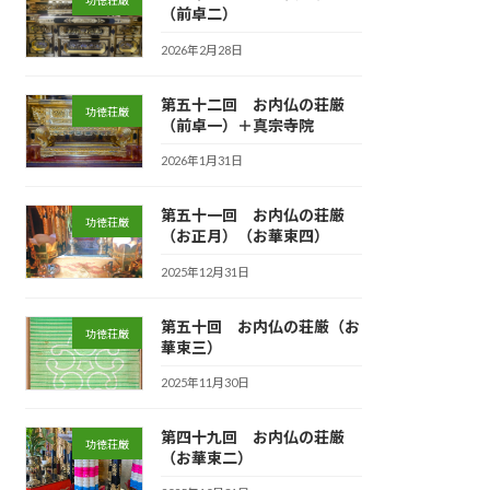
功徳荘厳
（前卓二）
2026年2月28日
第五十二回 お内仏の荘厳
功徳荘厳
（前卓一）＋真宗寺院
2026年1月31日
第五十一回 お内仏の荘厳
功徳荘厳
（お正月）（お華束四）
2025年12月31日
第五十回 お内仏の荘厳（お
功徳荘厳
華束三）
2025年11月30日
第四十九回 お内仏の荘厳
功徳荘厳
（お華束二）