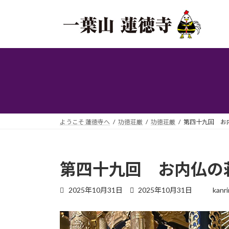
コ
ナ
ン
ビ
テ
ゲ
ン
ー
ツ
シ
へ
ョ
ス
ン
キ
に
ッ
移
プ
動
ようこそ 蓮徳寺へ
功徳荘厳
功徳荘厳
第四十九回 お
第四十九回 お内仏の
最
2025年10月31日
2025年10月31日
kanri
終
更
新