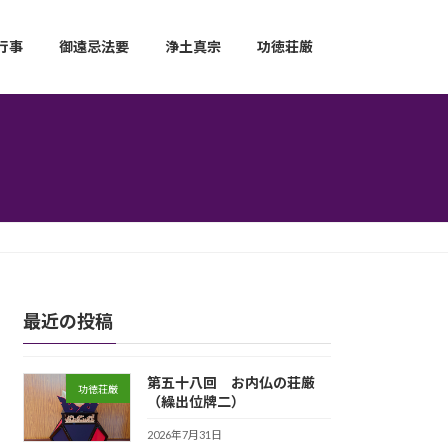
行事
御遠忌法要
浄土真宗
功徳荘厳
最近の投稿
第五十八回 お内仏の荘厳
功徳荘厳
（繰出位牌二）
2026年7月31日