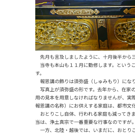
先月も言及しましたように、十月後半から
当寺も本山も１１月に勤修します。という
す。
報恩講の飾りは須弥盛（しゅみもり）にな
写真上が須弥盛の形です。去年から、在家
用の見本を用意しなければなりませんが、実
報恩講の名称）にお供えする家庭は、都市文
おとりこし自体、行われる家庭も減ってき
当は、浄土真宗で一番重要な行事なのですが
一方、北陸・越後では、いまだに、おとり