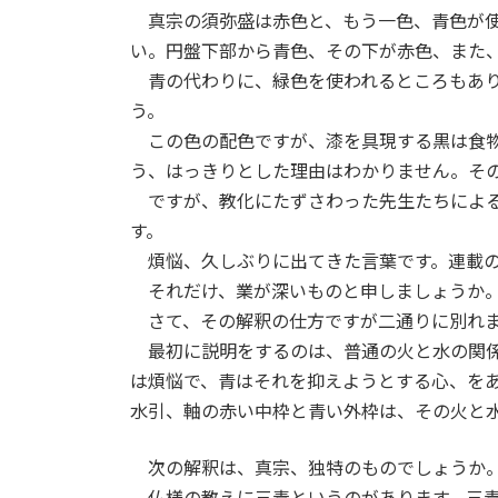
真宗の須弥盛は赤色と、もう一色、青色が
い。円盤下部から青色、その下が赤色、また
青の代わりに、緑色を使われるところもあ
う。
この色の配色ですが、漆を具現する黒は食
う、はっきりとした理由はわかりません。そ
ですが、教化にたずさわった先生たちによ
す。
煩悩、久しぶりに出てきた言葉です。連載
それだけ、業が深いものと申しましょうか
さて、その解釈の仕方ですが二通りに別れ
最初に説明をするのは、普通の火と水の関
は煩悩で、青はそれを抑えようとする心、を
水引、軸の赤い中枠と青い外枠は、その火と
次の解釈は、真宗、独特のものでしょうか
仏様の教えに三毒というのがあります。三