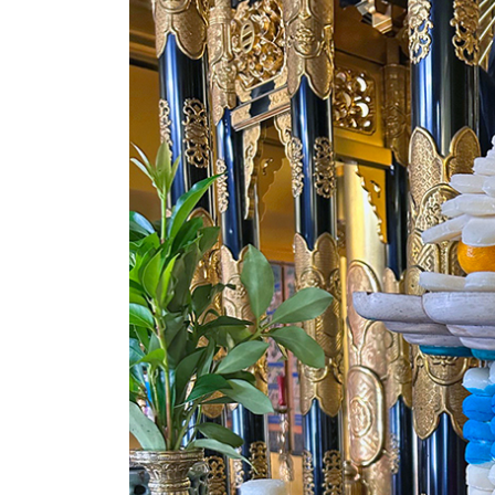
日
時
: