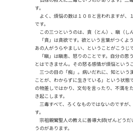
す。
よく、煩悩の数は１０８と言われますが、
です。
この三つというのは、貪（とん）、瞋（し
「貪」は貪欲です。欲という言葉がつくよ
あの人がうらやましい、ということがこうじ
「瞋」は瞋恚、怒りのことです。自分の思
とはできません。その怒る感情が煩悩という
三つの目の「痴」。病いだれに、知という
ことが、わからずに生きている」という状態
の物差しではかり、文句を言ったり、不満を
き起こします。
三毒すべて、ろくなものではないのですが
す。
宗祖親鸞聖人の教えに善導大師(ぜんどう
うのがあります。