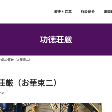
歴史と沿革
施設紹介
年間
功徳荘厳
内仏の荘厳（お華束二）
荘厳（お華束二）
nin